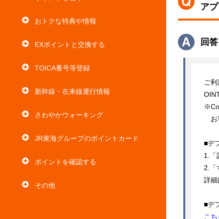
アプ
おトクな特典や情報
回答
EXポイントと交換する
TOICA番号等登録
ご利
新幹線・在来線運行情報
OI
※C
さわやかウォーキング
　お
JR東海グループのポイントカード
■デ
1.
ポイントを確認する
2.
詳細
その他
こち